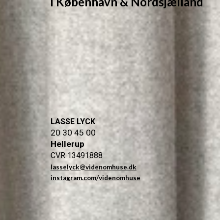
i K
øbenhavn & Nordsjælland
LASSE LYCK
20 30 45 00
Hellerup
CVR 13491888
lasselyck@videnomhuse.dk
instagram.com/videnomhuse