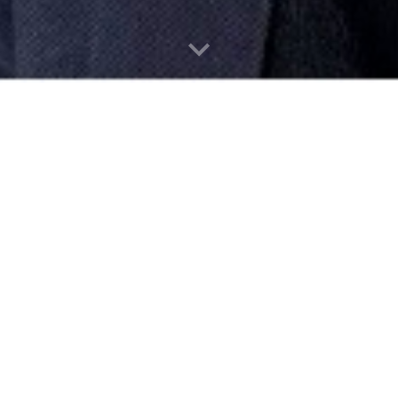
lse med køb eller salg af hus eller lejlighed.
ivning ved en byggesagkyndig)
ger eller renovering og har brug for hjælp til 
givning)
 prioriteres når en bygning skal vedligeholdes -
 vente?
(Vedligeholdelsesplan)